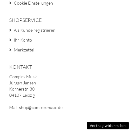
Cookie Einstellungen
SHOPSERVICE
Als Kunde registrieren
Ihr Konto
Merkzettel
KONTAKT
Complex Music
Jürgen Jansen
Körnerstr. 30
04107 Leipzig
Mail: shop@complexmusic.de
Vertrag widerrufen