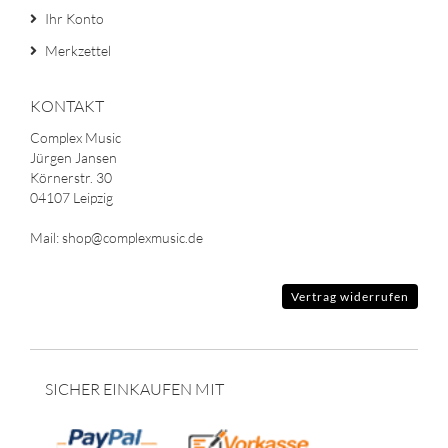
Ihr Konto
Merkzettel
KONTAKT
Complex Music
Jürgen Jansen
Körnerstr. 30
04107 Leipzig
Mail: shop@complexmusic.de
Vertrag widerrufen
SICHER EINKAUFEN MIT