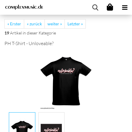
« Erster
« zurück
weiter »
Letzter »
19
Artikel in dieser Kategorie
PH T-Shirt - Unloveable?