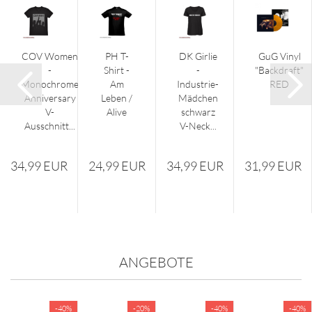
COV Women
PH T-
DK Girlie
GuG Vinyl
-
Shirt -
-
"Backdraft"
Monochrome
Am
Industrie-
RED
Anniversary
Leben /
Mädchen
V-
Alive
schwarz
Ausschnitt...
V-Neck...
34,99 EUR
24,99 EUR
34,99 EUR
31,99 EUR
ANGEBOTE
-40%
-20%
-40%
-40%